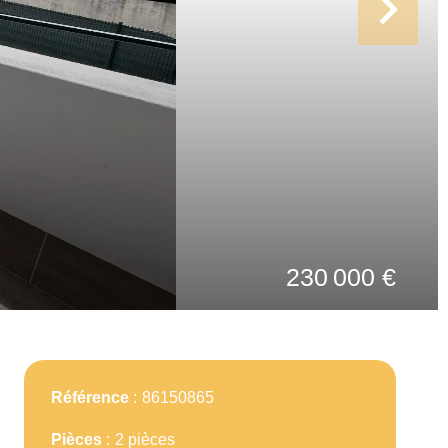
230 000 €
Référence
86150865
Pièces
2 pièces