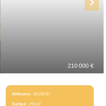
210 000 €
Référence
84135767
Surface
256 m²