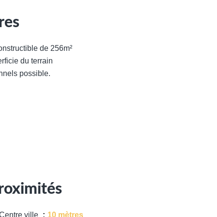
res
nstructible de 256m²
ficie du terrain
nnels possible.
roximités
Centre ville
10 mètres