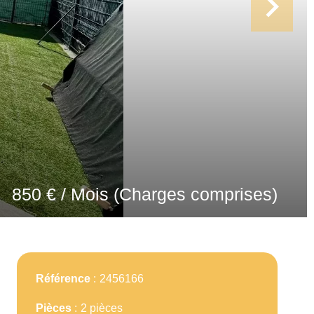
850 € / Mois (Charges comprises)
Référence
2456166
Pièces
2 pièces