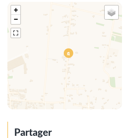
+
−
Partager