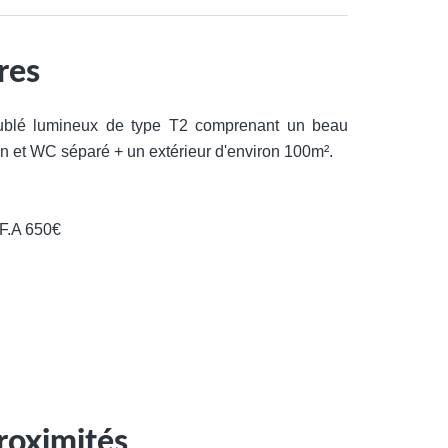
res
lé lumineux de type T2 comprenant un beau
in et WC séparé + un extérieur d'environ 100m².
 F.A 650€
roximités