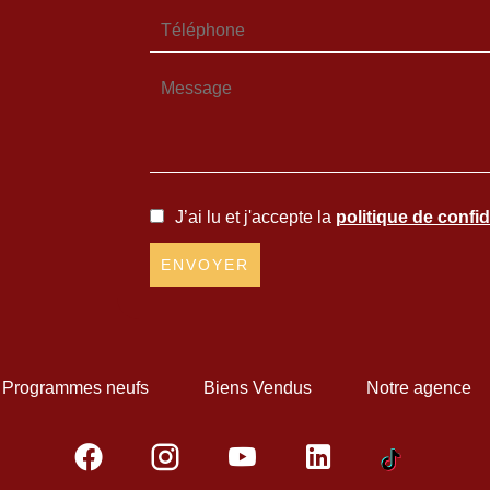
J’ai lu et j'accepte la
politique de confid
ENVOYER
Programmes neufs
Biens Vendus
Notre agence