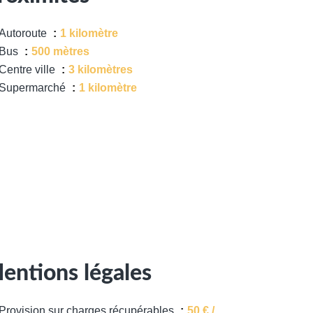
Autoroute
1 kilomètre
Bus
500 mètres
Centre ville
3 kilomètres
Supermarché
1 kilomètre
entions légales
Provision sur charges récupérables
50 € /