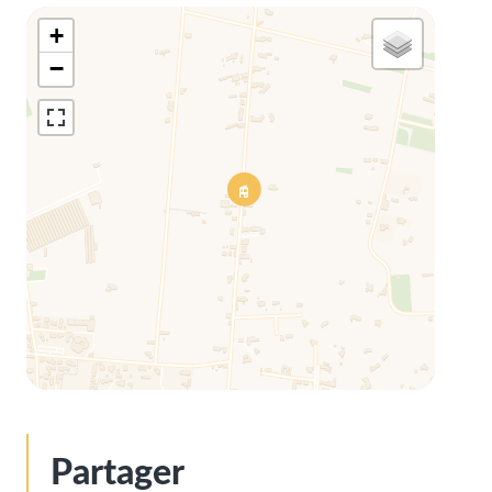
+
−
Partager