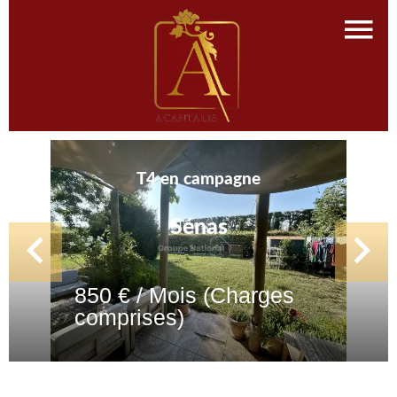
T4 en campagne
Sénas
850 € / Mois (Charges
comprises)