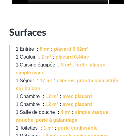
Surfaces
1 Entrée
6 m²
placard 0.52m²
1 Couloir
2 m²
placard 0,44m²
1 Cuisine équipée
8 m²
hotte, plaque,
simple évier
1 Séjour
17 m²
clim rév, grande baie vitrée
sur balcon
1 Chambre
12 m²
avec placard
1 Chambre
12 m²
avec placard
1 Salle de douche
4 m²
simple vasque,
douche, porte à galandage
1 Toilettes
1 m²
porte coulissante
1 Débarras
3 m²
sur le palier commun