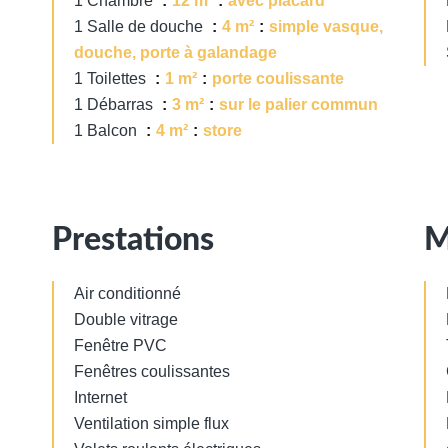
1 Chambre
12 m²
avec placard
1 Salle de douche
4 m²
simple vasque,
douche, porte à galandage
1 Toilettes
1 m²
porte coulissante
1 Débarras
3 m²
sur le palier commun
1 Balcon
4 m²
store
Prestations
M
Air conditionné
Double vitrage
Fenêtre PVC
Fenêtres coulissantes
Internet
Ventilation simple flux