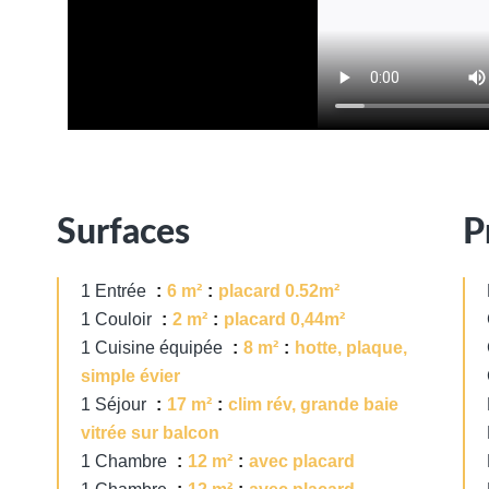
Surfaces
P
1 Entrée
6 m²
placard 0.52m²
1 Couloir
2 m²
placard 0,44m²
1 Cuisine équipée
8 m²
hotte, plaque,
simple évier
1 Séjour
17 m²
clim rév, grande baie
vitrée sur balcon
1 Chambre
12 m²
avec placard