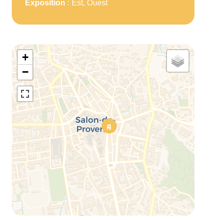
Exposition
Est, Ouest
+
−