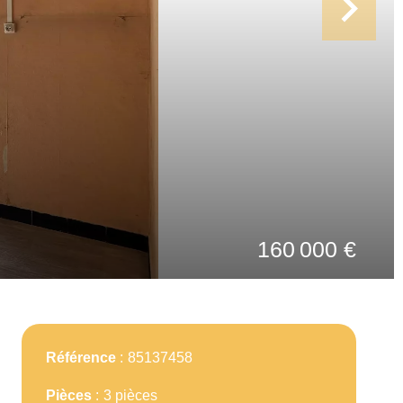
160 000 €
Référence
85137458
Pièces
3 pièces