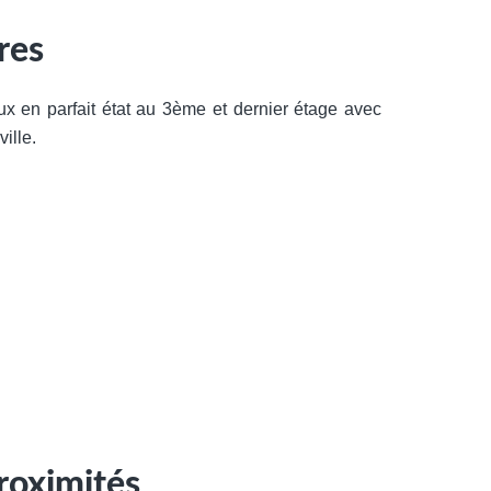
res
ux en parfait état au 3ème et dernier étage avec
ille.
roximités