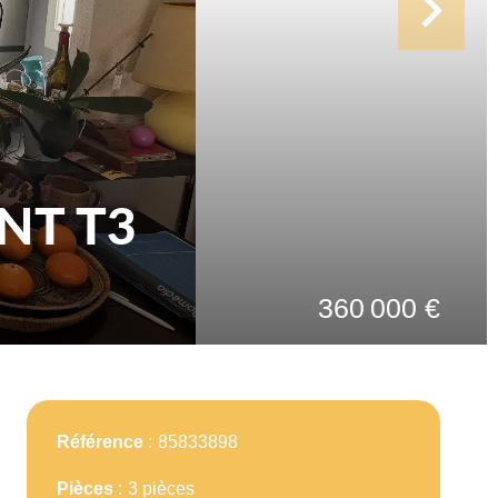
NT T3
360 000 €
Référence
85833898
Pièces
3 pièces