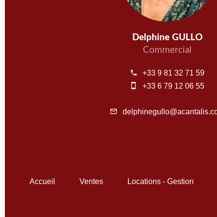
Delphine GULLO
Commercial
+33 9 81 32 71 59
+33 6 79 12 06 55
delphinegullo@acantalis.c
Accueil
Ventes
Locations - Gestion