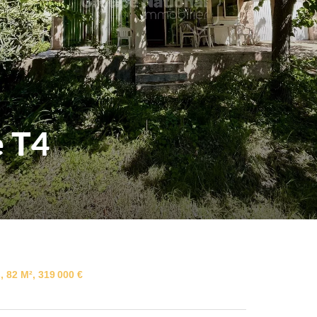
e T4
 82 M², 319 000 €