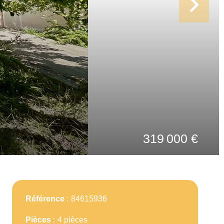
319 000 €
Référence
84615936
Pièces
4 pièces