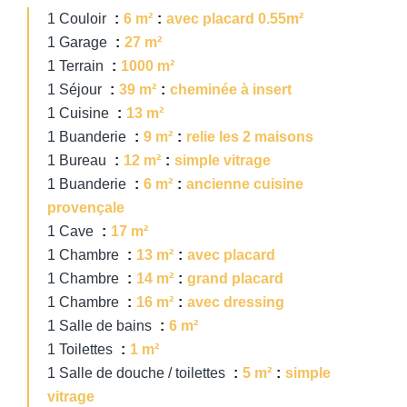
1 Couloir
6 m²
avec placard 0.55m²
1 Garage
27 m²
1 Terrain
1000 m²
1 Séjour
39 m²
cheminée à insert
1 Cuisine
13 m²
1 Buanderie
9 m²
relie les 2 maisons
1 Bureau
12 m²
simple vitrage
1 Buanderie
6 m²
ancienne cuisine
provençale
1 Cave
17 m²
1 Chambre
13 m²
avec placard
1 Chambre
14 m²
grand placard
1 Chambre
16 m²
avec dressing
1 Salle de bains
6 m²
1 Toilettes
1 m²
1 Salle de douche / toilettes
5 m²
simple
vitrage